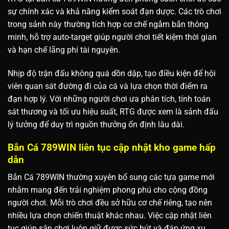
sự chính xác và khả năng kiểm soát đạn dược. Các trò chơi
trong sảnh này thường tích hợp cơ chế ngắm bắn thông
minh, hỗ trợ auto-target giúp người chơi tiết kiệm thời gian
và hạn chế lãng phí tài nguyên.
Nhịp độ trận đấu không quá dồn dập, tạo điều kiện để hội
viên quan sát đường đi của cá và lựa chọn thời điểm ra
đạn hợp lý. Với những người chơi ưa phân tích, tính toán
sát thương và tối ưu hiệu suất, RTG được xem là sảnh đấu
lý tưởng để duy trì nguồn thưởng ổn định lâu dài.
Bắn Cá 789WIN liên tục cập nhật kho game hấp
dẫn
Bắn Cá 789WIN thường xuyên bổ sung các tựa game mới
nhằm mang đến trải nghiệm phong phú cho cộng đồng
người chơi. Mỗi trò chơi đều sở hữu cơ chế riêng, tạo nên
nhiều lựa chọn chiến thuật khác nhau. Việc cập nhật liên
tục giúp sân chơi luôn giữ được sức hút và đáp ứng xu