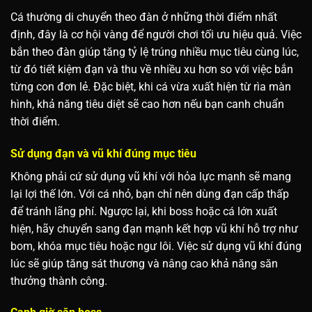
Cá thường di chuyển theo đàn ở những thời điểm nhất
định, đây là cơ hội vàng để người chơi tối ưu hiệu quả. Việc
bắn theo đàn giúp tăng tỷ lệ trúng nhiều mục tiêu cùng lúc,
từ đó tiết kiệm đạn và thu về nhiều xu hơn so với việc bắn
từng con đơn lẻ. Đặc biệt, khi cá vừa xuất hiện từ rìa màn
hình, khả năng tiêu diệt sẽ cao hơn nếu bạn canh chuẩn
thời điểm.
Sử dụng đạn và vũ khí đúng mục tiêu
Không phải cứ sử dụng vũ khí với hỏa lực mạnh sẽ mang
lại lợi thế lớn. Với cá nhỏ, bạn chỉ nên dùng đạn cấp thấp
để tránh lãng phí. Ngược lại, khi boss hoặc cá lớn xuất
hiện, hãy chuyển sang đạn mạnh kết hợp vũ khí hỗ trợ như
bom, khóa mục tiêu hoặc ngư lôi. Việc sử dụng vũ khí đúng
lúc sẽ giúp tăng sát thương và nâng cao khả năng săn
thưởng thành công.