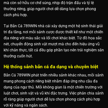
mà còn sở hữu cơ chế súng, nhịp độ trận đấu và tỷ lệ
thưởng riêng, giúp người chơi dễ dàng lựa chọn phong
cách phù hợp.
Tại Bắn Cá 789WIN nhà cái xây dựng một hệ sinh thái giải
trí đa tầng, nơi mỗi sảnh cược được thiết kế như một chiến
địa riêng với màu sắc và lối chơi khác biệt. Từ đồ họa sắc
nét, chuyển động sinh vật mượt mà cho đến hiệu ứng vũ
khí chân thực, tất cả đều góp phần tạo nên trải nghiệm săn
thưởng cuốn hút.
Hệ thống sảnh bắn cá đa dạng và chuyên biệt
Bắn Cá 789WIN phát triển nhiều sảnh khác nhau, mỗi sảnh
mang phong cách riêng biệt nhằm đáp ứng nhu cầu đa
dạng của ngư thủ. Mỗi không gian là một chiến trường với
luật chơi, sinh vật và vũ khí đặc trưng. Việc phân chia sảnh
rõ ràng giúp người chơi dễ lựa chọn phong cách phù hợp
với kỹ năng và ngân sách.