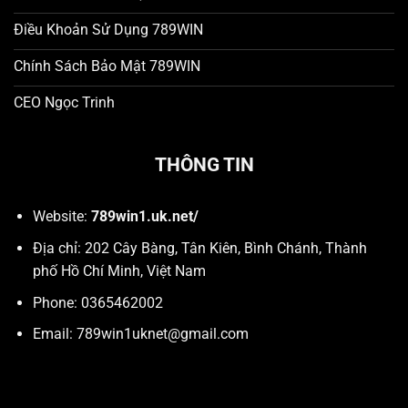
Điều Khoản Sử Dụng 789WIN
Chính Sách Bảo Mật 789WIN
CEO Ngọc Trinh
THÔNG TIN
Website:
789win1.uk.net/
Địa chỉ: 202 Cây Bàng, Tân Kiên, Bình Chánh, Thành
phố Hồ Chí Minh, Việt Nam
Phone: 0365462002
Email:
789win1uknet@gmail.com