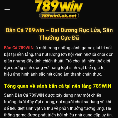
Bỏ
qua
nội
dung
Bắn Cá 789win – Đại Dương Rực Lửa, Săn
Thưởng Cực Đã
Bắn Cá 789WIN
là một trong những sảnh game giải trí nổi
bật tại nền tảng, thu hút lượng lớn hội viên nhờ lối chơi đơn
giản nhưng đầy tính chiến thuật. Trò chơi tái hiện thế giới
đại dương sinh động với hàng loạt sinh vật biển giá trị,
hiệu ứng hình ảnh sắc nét cùng âm thanh chân thực.
Tổng quan về sảnh bắn cá tại nền tảng 789WIN
Sảnh Bắn Cá 789WIN được xây dựng như một chiến
trường dưới đáy đại dương, nơi người chơi sử dụng vũ khí
để tiêu diệt sinh vật và thu về phần thưởng tương ứng. Hệ
thống game được phát triển bởi nhiều nhà cung cấp uy tín,