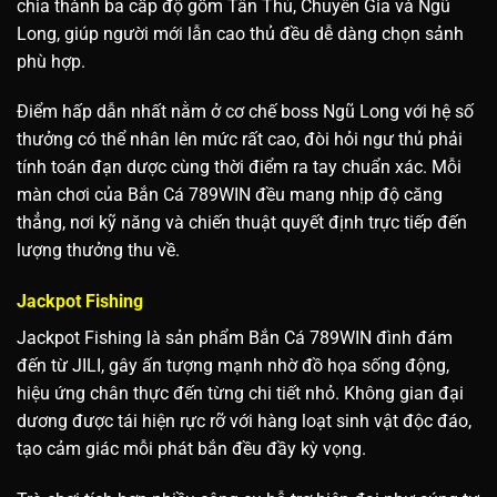
chia thành ba cấp độ gồm Tân Thủ, Chuyên Gia và Ngũ
Long, giúp người mới lẫn cao thủ đều dễ dàng chọn sảnh
phù hợp.
Điểm hấp dẫn nhất nằm ở cơ chế boss Ngũ Long với hệ số
thưởng có thể nhân lên mức rất cao, đòi hỏi ngư thủ phải
tính toán đạn dược cùng thời điểm ra tay chuẩn xác. Mỗi
màn chơi của Bắn Cá 789WIN đều mang nhịp độ căng
thẳng, nơi kỹ năng và chiến thuật quyết định trực tiếp đến
lượng thưởng thu về.
Jackpot Fishing
Jackpot Fishing là sản phẩm Bắn Cá 789WIN đình đám
đến từ JILI, gây ấn tượng mạnh nhờ đồ họa sống động,
hiệu ứng chân thực đến từng chi tiết nhỏ. Không gian đại
dương được tái hiện rực rỡ với hàng loạt sinh vật độc đáo,
tạo cảm giác mỗi phát bắn đều đầy kỳ vọng.