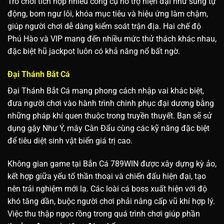
Trò chơi tích hợp nhiều công cụ hỗ trợ hiện đại như súng tự
động, bom ngư lôi, khóa mục tiêu và hiệu ứng làm chậm,
giúp người chơi dễ dàng kiểm soát trận địa. Hai chế độ
Phú Hào và VIP mang đến nhiều mức thử thách khác nhau,
đặc biệt hũ jackpot luôn có khả năng nổ bất ngờ.
Đại Thánh Bắt Cá
Đại Thánh Bắt Cá mang phong cách nhập vai khác biệt,
đưa người chơi vào hành trình chinh phục đại dương bằng
những pháp khí quen thuộc trong truyền thuyết. Bạn sẽ sử
dụng gậy Như Ý, mây Cân Đẩu cùng các kỹ năng đặc biệt
để tiêu diệt sinh vật biển giá trị cao.
Không gian game tại Bắn Cá 789WIN được xây dựng kỳ ảo,
kết hợp giữa yếu tố thần thoại và chiến đấu hiện đại, tạo
nên trải nghiệm mới lạ. Các loài cá boss xuất hiện với độ
khó tăng dần, buộc người chơi phải nâng cấp vũ khí hợp lý.
Việc thu thập ngọc rồng trong quá trình chơi giúp phần