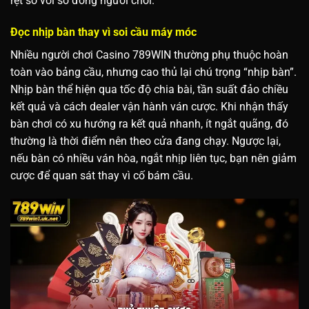
rệt so với số đông người chơi.
Đọc nhịp bàn thay vì soi cầu máy móc
Nhiều người chơi Casino 789WIN thường phụ thuộc hoàn
toàn vào bảng cầu, nhưng cao thủ lại chú trọng “nhịp bàn”.
Nhịp bàn thể hiện qua tốc độ chia bài, tần suất đảo chiều
kết quả và cách dealer vận hành ván cược. Khi nhận thấy
bàn chơi có xu hướng ra kết quả nhanh, ít ngắt quãng, đó
thường là thời điểm nên theo cửa đang chạy. Ngược lại,
nếu bàn có nhiều ván hòa, ngắt nhịp liên tục, bạn nên giảm
cược để quan sát thay vì cố bám cầu.