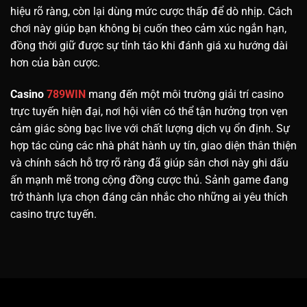
hiệu rõ ràng, còn lại dùng mức cược thấp để dò nhịp. Cách
chơi này giúp bạn không bị cuốn theo cảm xúc ngắn hạn,
đồng thời giữ được sự tỉnh táo khi đánh giá xu hướng dài
hơn của bàn cược.
Casino
789WIN
mang đến một môi trường giải trí casino
trực tuyến hiện đại, nơi hội viên có thể tận hưởng trọn vẹn
cảm giác sòng bạc live với chất lượng dịch vụ ổn định. Sự
hợp tác cùng các nhà phát hành uy tín, giao diện thân thiện
và chính sách hỗ trợ rõ ràng đã giúp sân chơi này ghi dấu
ấn mạnh mẽ trong cộng đồng cược thủ. Sảnh game đang
trở thành lựa chọn đáng cân nhắc cho những ai yêu thích
casino trực tuyến.