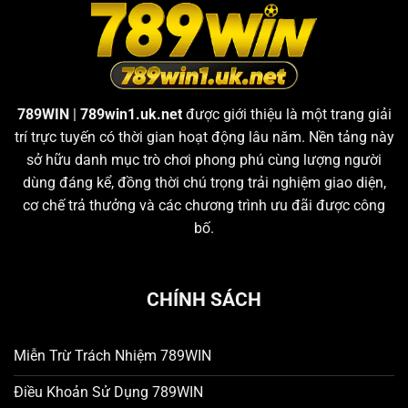
789WIN
|
789win1.uk.net
được giới thiệu là một trang giải
trí trực tuyến có thời gian hoạt động lâu năm. Nền tảng này
sở hữu danh mục trò chơi phong phú cùng lượng người
dùng đáng kể, đồng thời chú trọng trải nghiệm giao diện,
cơ chế trả thưởng và các chương trình ưu đãi được công
bố.
CHÍNH SÁCH
Miễn Trừ Trách Nhiệm 789WIN
Điều Khoản Sử Dụng 789WIN