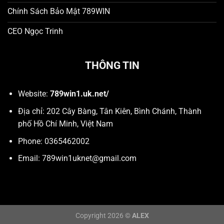
Chính Sách Bảo Mật 789WIN
CEO Ngọc Trinh
THÔNG TIN
Website:
789win1.uk.net/
Địa chỉ: 202 Cây Bàng, Tân Kiên, Bình Chánh, Thành
phố Hồ Chí Minh, Việt Nam
Phone: 0365462002
Email:
789win1uknet@gmail.com
Copyright 2026 ©
ALEX