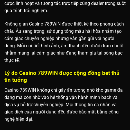
cược linh hoạt và tương tác trực tiếp cùng dealer trong suốt
quá trình trải nghiệm.
Không gian Casino 789WIN được thiết kế theo phong cách
châu Âu sang trọng, sử dụng tông màu hài hòa nhằm tạo
cảm giác chuyên nghiệp nhưng vẫn gần gũi với người
dùng. Mỗi chi tiết hình ảnh, âm thanh đều được trau chuốt
nhằm mang lại cảm giác như đang tham gia tại sòng bạc
thực tế.
Lý do Casino 789WIN được cộng đồng bet thủ
tin tưởng
Casino 789WIN không chỉ gây ấn tượng nhờ kho game đa
dạng mà còn nhờ vào hệ thống vận hành minh bạch và
dịch vụ hỗ trợ chuyên nghiệp. Mọi thông tin cá nhân và
giao dịch của người dùng đều được bảo mật bằng công
nghệ hiện đại.