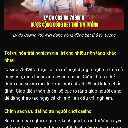
Lý do Casino 789WIN được cộng đồng bet thủ tin tưởng
Tối ưu hóa trải nghiệm giải trí cho nhiều nền tảng khác
nhau
Casino 789WIN được tối ưu để hoạt động mượt mà trên cả
máy tính, điện thoại và máy tính bảng. Cược thủ có thể
tham gia casino mọi lúc, mọi nơi chỉ với kết nối internet ổn
định. Giao diện thân thiện, bố cục rõ ràng giúp người dùng
dễ dàng thao tác ngay cả khi mới lần đầu trải nghiệm.
Chính sách ưu đãi hỗ trợ người chơi casino
Bên cạnh trải nghiệm game, kênh giải trí còn thường xuyên
triển khai các chương trình ưu đãi dành riêng cho khu vực