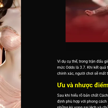
Ví dụ cụ thể, trong trận đấu 
mức Odds là 3.7. Khi kết quả 
chính xác, người chơi sẽ mất 
Ưu và nhược điểm
Sau khi hiểu rõ bản chất Cách
định phù hợp với phong cách 
những kỳ vọng sai lệch và chủ