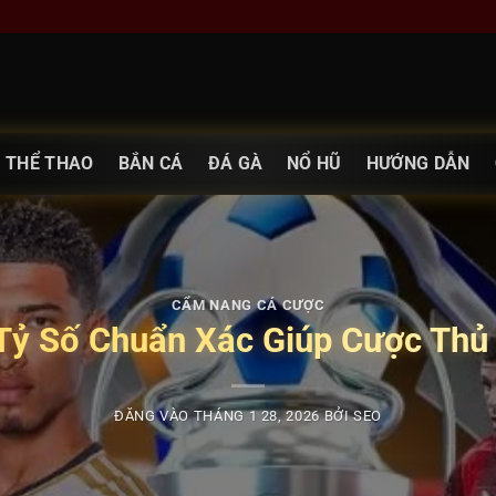
THỂ THAO
BẮN CÁ
ĐÁ GÀ
NỔ HŨ
HƯỚNG DẪN
CẨM NANG CÁ CƯỢC
Tỷ Số Chuẩn Xác Giúp Cược Thủ
ĐĂNG VÀO
THÁNG 1 28, 2026
BỞI
SEO