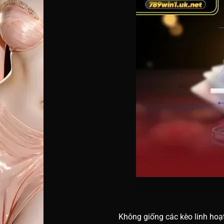
Không giống các kèo linh hoạ