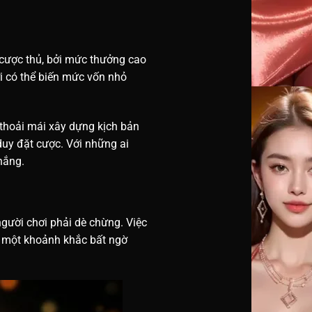
cược thủ, bởi mức thưởng cao
ơi có thể biến mức vốn nhỏ
 thoải mái xây dựng kịch bản
 duy đặt cược. Với những ai
thắng.
người chơi phải dè chừng. Việc
ỉ một khoảnh khắc bất ngờ