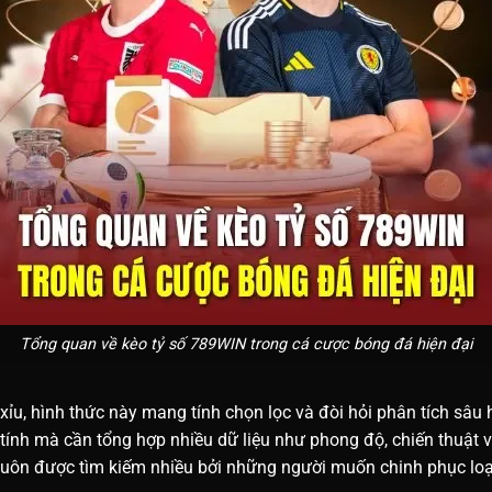
Tổng quan về kèo tỷ số 789WIN trong cá cược bóng đá hiện đại
xỉu, hình thức này mang tính chọn lọc và đòi hỏi phân tích sâu 
tính mà cần tổng hợp nhiều dữ liệu như phong độ, chiến thuật v
 luôn được tìm kiếm nhiều bởi những người muốn chinh phục loại