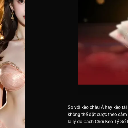
So với kèo châu Á hay kèo tài 
không thể đặt cược theo cảm 
là lý do Cách Chơi Kèo Tỷ Số