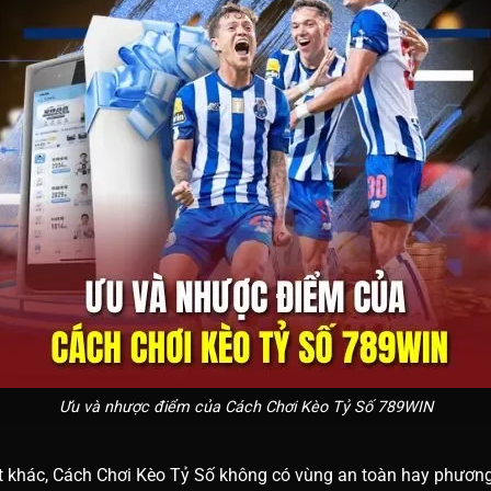
Ưu và nhược điểm của Cách Chơi Kèo Tỷ Số 789WIN
t khác, Cách Chơi Kèo Tỷ Số không có vùng an toàn hay phương 