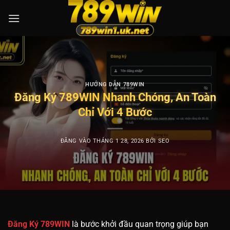
Bỏ
qua
nội
dung
HƯỚNG DẪN 789WIN
Đăng Ký 789WIN Nhanh Chóng, An Toàn
Chỉ Với 4 Bước
ĐĂNG VÀO
THÁNG 1 28, 2026
BỞI
SEO
Đăng Ký 789WIN
là bước khởi đầu quan trọng giúp bạn