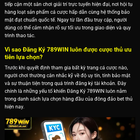
tiếp cận một sân chơi giải trí trực tuyến hiện đại, nơi hội tụ
hàng loạt sản phẩm cá cược hấp dẫn cùng hệ thống bảo
mật đạt chuẩn quốc tế. Ngay từ lần đầu truy cập, người
dùng có thể cảm nhận rõ sự tối ưu trong giao diện và quy
trình thao tác.
Vì sao Đăng Ký 789WIN luôn được cược thủ ưu
tiên lựa chọn?
Trước khi quyết định tham gia bất kỳ trang cá cược nào,
người chơi thường cân nhắc kỹ về độ uy tín, tính bảo mật
và sự thuận tiện trong quá trình đăng ký tài khoản. Đây
chính là những yếu tố khiến Đăng Ký 789WIN luôn nằm
trong danh sách lựa chọn hàng đầu của đông đảo bet thủ
hiện nay.