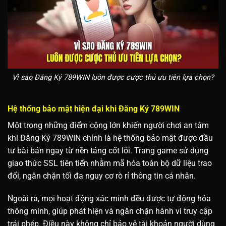
Vì sao Đăng Ký 789WIN luôn được cược thủ ưu tiên lựa chọn?
Hệ thống bảo mật hiện đại khi Đăng Ký 789WIN
Một trong những điểm cộng lớn khiến người chơi an tâm
khi Đăng Ký 789WIN chính là hệ thống bảo mật được đầu
tư bài bản ngay từ nền tảng cốt lõi. Trang game sử dụng
giao thức SSL tiên tiến nhằm mã hóa toàn bộ dữ liệu trao
đổi, ngăn chặn tối đa nguy cơ rò rỉ thông tin cá nhân.
Ngoài ra, mọi hoạt động xác minh đều được tự động hóa
thông minh, giúp phát hiện và ngăn chặn hành vi truy cập
trái phép. Điều này không chỉ bảo vệ tài khoản người dùng