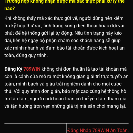
Trường hợp không nhận được mã xác thực phải xử lý thế
nào?
Khi không thấy mã xác thực gửi về, người dùng nên kiểm
tra kỹ hộp thư rác, tình trạng sóng điện thoại hoặc đợi vài
phút để hệ thống gửi lại tự động. Nếu tình trạng này kéo
dài, liên hệ ngay bộ phận chăm sóc khách hàng sẽ giúp
xác minh nhanh và đảm bảo tài khoản được kích hoạt an
toàn, đúng quy trình.
Đăng Ký
789WIN
không chỉ đơn thuần là tạo tài khoản mà
còn là cánh cửa mở ra một không gian giải trí trực tuyến an
toàn, minh bạch và giàu trải nghiệm dành cho mọi cược
thủ. Với quy trình đơn giản, bảo mật cao cùng hệ thống hỗ
trợ tận tâm, người chơi hoàn toàn có thể yên tâm tham gia
và tận hưởng trọn vẹn những giá trị mà sân chơi mang lại.
Đăng Nhập 789WIN An Toàn,