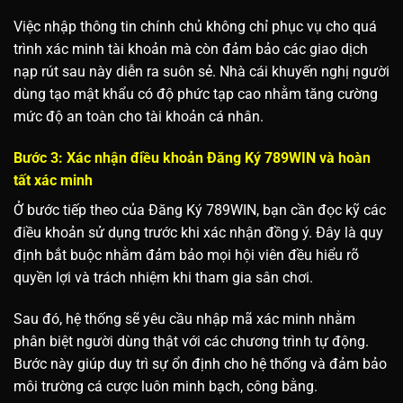
Việc nhập thông tin chính chủ không chỉ phục vụ cho quá
trình xác minh tài khoản mà còn đảm bảo các giao dịch
nạp rút sau này diễn ra suôn sẻ. Nhà cái khuyến nghị người
dùng tạo mật khẩu có độ phức tạp cao nhằm tăng cường
mức độ an toàn cho tài khoản cá nhân.
Bước 3: Xác nhận điều khoản Đăng Ký 789WIN và hoàn
tất xác minh
Ở bước tiếp theo của Đăng Ký 789WIN, bạn cần đọc kỹ các
điều khoản sử dụng trước khi xác nhận đồng ý. Đây là quy
định bắt buộc nhằm đảm bảo mọi hội viên đều hiểu rõ
quyền lợi và trách nhiệm khi tham gia sân chơi.
Sau đó, hệ thống sẽ yêu cầu nhập mã xác minh nhằm
phân biệt người dùng thật với các chương trình tự động.
Bước này giúp duy trì sự ổn định cho hệ thống và đảm bảo
môi trường cá cược luôn minh bạch, công bằng.