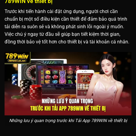
789WIN về thiết bị
Trước khi tiến hành cài đặt ứng dụng, người chơi cần
chuẩn bị một số điều kiện cần thiết để đảm bảo quá trình
tải diễn ra suôn sẻ và không phát sinh lỗi ngoài ý muốn.
Việc chú ý ngay từ đầu sẽ giúp bạn tiết kiệm thời gian,
đồng thời bảo vệ tốt hơn cho thiết bị và tài khoản cá nhân.
Những lưu ý quan trọng trước khi Tải App 789WIN về thiết bị