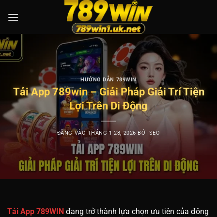
Bỏ
qua
nội
dung
HƯỚNG DẪN 789WIN
Tải App 789win – Giải Pháp Giải Trí Tiện
Lợi Trên Di Động
ĐĂNG VÀO
THÁNG 1 28, 2026
BỞI
SEO
Tải App 789WIN
đang trở thành lựa chọn ưu tiên của đông