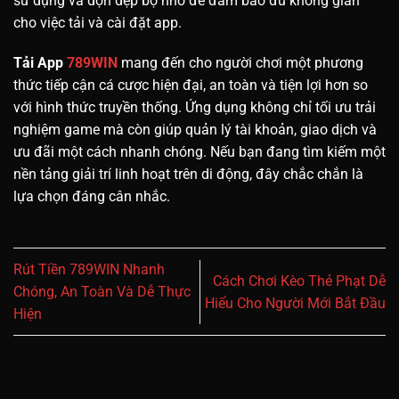
sử dụng và dọn dẹp bộ nhớ để đảm bảo đủ không gian
cho việc tải và cài đặt app.
Tải App
789WIN
mang đến cho người chơi một phương
thức tiếp cận cá cược hiện đại, an toàn và tiện lợi hơn so
với hình thức truyền thống. Ứng dụng không chỉ tối ưu trải
nghiệm game mà còn giúp quản lý tài khoản, giao dịch và
ưu đãi một cách nhanh chóng. Nếu bạn đang tìm kiếm một
nền tảng giải trí linh hoạt trên di động, đây chắc chắn là
lựa chọn đáng cân nhắc.
Rút Tiền 789WIN Nhanh
Cách Chơi Kèo Thẻ Phạt Dễ
Chóng, An Toàn Và Dễ Thực
Hiểu Cho Người Mới Bắt Đầu
Hiện