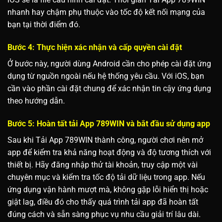
nhanh hay chậm phụ thuộc vào tốc độ kết nối mạng của
bạn tại thời điểm đó.
Bước 4: Thực hiện xác nhận và cấp quyền cài đặt
Ở bước này, người dùng Android cần cho phép cài đặt ứng
dụng từ nguồn ngoài nếu hệ thống yêu cầu. Với iOS, bạn
cần vào phần cài đặt chung để xác nhận tin cậy ứng dụng
theo hướng dẫn.
Bước 5: Hoàn tất tải App 789WIN và bắt đầu sử dụng app
Sau khi Tải App 789WIN thành công, người chơi nên mở
app để kiểm tra khả năng hoạt động và độ tương thích với
thiết bị. Hãy đăng nhập thử tài khoản, truy cập một vài
chuyên mục và kiểm tra tốc độ tải dữ liệu trong app. Nếu
ứng dụng vận hành mượt mà, không gặp lỗi hiển thị hoặc
giật lag, điều đó cho thấy quá trình tải app đã hoàn tất
đúng cách và sẵn sàng phục vụ nhu cầu giải trí lâu dài.