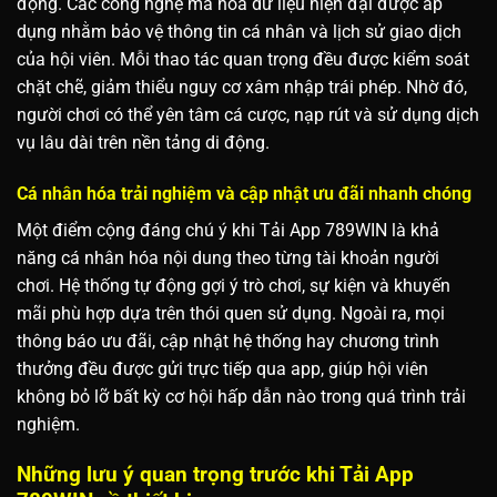
động. Các công nghệ mã hóa dữ liệu hiện đại được áp
dụng nhằm bảo vệ thông tin cá nhân và lịch sử giao dịch
của hội viên. Mỗi thao tác quan trọng đều được kiểm soát
chặt chẽ, giảm thiểu nguy cơ xâm nhập trái phép. Nhờ đó,
người chơi có thể yên tâm cá cược, nạp rút và sử dụng dịch
vụ lâu dài trên nền tảng di động.
Cá nhân hóa trải nghiệm và cập nhật ưu đãi nhanh chóng
Một điểm cộng đáng chú ý khi Tải App 789WIN là khả
năng cá nhân hóa nội dung theo từng tài khoản người
chơi. Hệ thống tự động gợi ý trò chơi, sự kiện và khuyến
mãi phù hợp dựa trên thói quen sử dụng. Ngoài ra, mọi
thông báo ưu đãi, cập nhật hệ thống hay chương trình
thưởng đều được gửi trực tiếp qua app, giúp hội viên
không bỏ lỡ bất kỳ cơ hội hấp dẫn nào trong quá trình trải
nghiệm.
Những lưu ý quan trọng trước khi Tải App