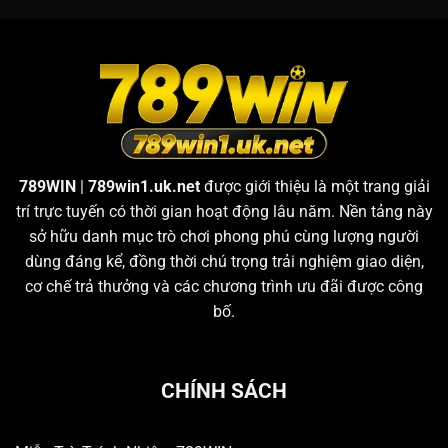
789WIN
|
789win1.uk.net
được giới thiệu là một trang giải
trí trực tuyến có thời gian hoạt động lâu năm. Nền tảng này
sở hữu danh mục trò chơi phong phú cùng lượng người
dùng đáng kể, đồng thời chú trọng trải nghiệm giao diện,
cơ chế trả thưởng và các chương trình ưu đãi được công
bố.
CHÍNH SÁCH