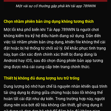
Một vài sự cố thường gặp phải khi tải app 789WIN
Chọn nhầm phiên bản ứng dụng không tương thích
Một lỗi khá phổ biến khi Tải App 789WIN là người chơi
không kiểm tra kỹ hệ điều hành đang sử dụng. Dẫn đến
việc tải nhầm phiên bản ứng dụng, khiến file không thể cài
đặt hoặc bị hệ thống từ chối xử lý. Để khắc phục tình trạng
này, bạn cần xác định chính xác thiết bị đang dùng là
Android hay iOS, sau đó chọn đúng phiên bản app tương
ứng được nhà cái cung cấp trên trang chính thức.
Thiết bị không đủ dung lượng lưu trữ trống
Dung lượng bộ nhớ hạn chế là nguyên nhân khiến quá trình
tải ứng dụng bị đứng giữa chừng hoặc báo lỗi không thể
hoàn tất cài đặt như dự kiến. Trong trường hợp này, người
dùng nên xóa bớt dữ liệu không cần thiết, gỡ ứng dụng ít